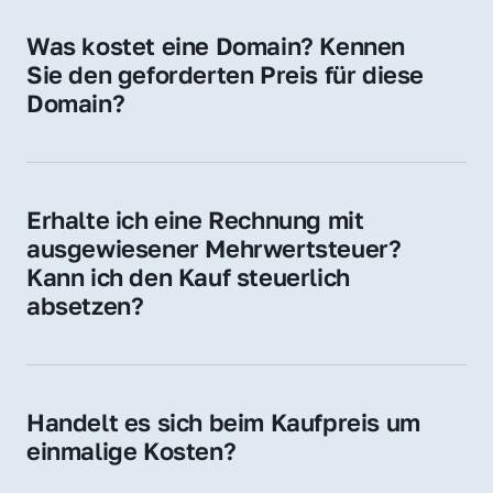
für Ihre Website, Weiterleitung, E-Mail-
Was kostet eine Domain? Kennen 
Adressen oder als digitale Investition.
Sie den geforderten Preis für diese 
Domain?
Der Preis variiert je nach Domain. Für diese 
Domain liegt ein konkreter Kaufpreis vor – 
kontaktieren Sie uns gerne für ein 
Erhalte ich eine Rechnung mit 
unverbindliches Angebot.
ausgewiesener Mehrwertsteuer? 
Kann ich den Kauf steuerlich 
absetzen?
Ja, Sie erhalten eine Rechnung mit MwSt. 
Für Unternehmen ist der Kauf in der Regel 
steuerlich absetzbar.
Handelt es sich beim Kaufpreis um 
einmalige Kosten?
Ja. Der Kaufpreis ist einmalig. Nur beim 