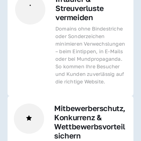
Streuverluste 
vermeiden
Domains ohne Bindestriche 
oder Sonderzeichen 
minimieren Verwechslungen 
– beim Eintippen, in E-Mails 
oder bei Mundpropaganda. 
So kommen Ihre Besucher 
und Kunden zuverlässig auf 
die richtige Website.
Mitbewerberschutz, 
Konkurrenz & 
Wettbewerbsvorteil 
sichern 