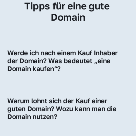
Tipps für eine gute 
Domain
Werde ich nach einem Kauf Inhaber 
der Domain? Was bedeutet „eine 
Domain kaufen“?
Ja, Sie werden der offizielle Domain-Inhaber. 
Sie erhalten alle Rechte zur Nutzung, 
Verwaltung oder Weiterveräußerung der 
Warum lohnt sich der Kauf einer 
Domain.
guten Domain? Wozu kann man die 
Domain nutzen?
Eine starke Domain steigert Sichtbarkeit, 
Vertrauen und Markenwert. Nutzen Sie sie 