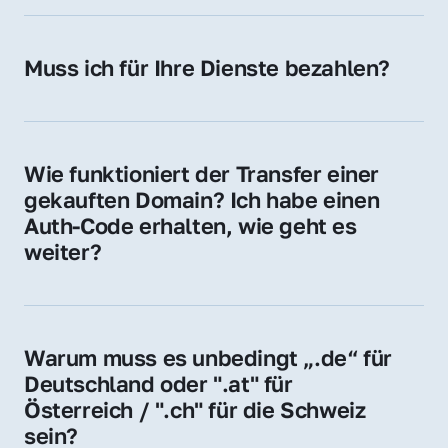
späteren Betrieb der Domain (z. B. beim 
Hosting-Anbieter) fallen geringe laufende 
Muss ich für Ihre Dienste bezahlen?
Gebühren an. Diese bewegen sich für .de 
Nein, bei uns zahlen Sie nur den Kaufpreis 
Domains bei ca. 5€ / Jahr
der Domain – ohne zusätzliche Vermittlungs- 
oder Servicegebühren.
Wie funktioniert der Transfer einer 
gekauften Domain? Ich habe einen 
Auth-Code erhalten, wie geht es 
weiter?
Mit dem Auth-Code beauftragen Sie Ihren 
Provider, die Domain zu übernehmen. Gerne 
begleiten wir Sie bei diesem einfachen und 
Warum muss es unbedingt „.de“ für 
schnellen Prozess.
Deutschland oder ".at" für 
Österreich / ".ch" für die Schweiz 
sein?